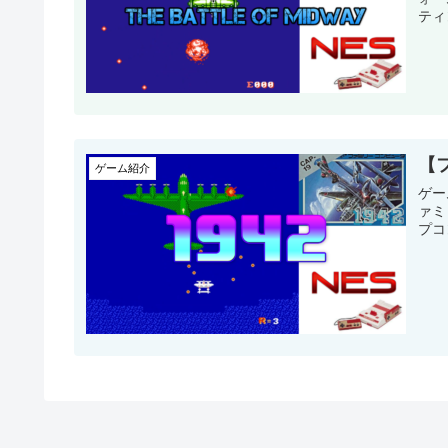
ティ
【
ゲーム紹介
ゲー
ァミ
プコ