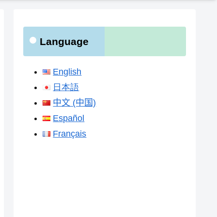
Language
English
日本語
中文 (中国)
Español
Français