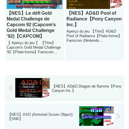
【NES】Le défi Gold
【NES】AD&D Pool of
Medal Challenge de
Radiance【Pony Canyon
Capcom 92 (Capcom’s
Inc.】
Gold Medal Challenge
Aperçu du jeu 【Titre】AD&D
’92)【CAPCOM】
Pool of Radiance【Plate-forme】
Famicom (Nintendo
【 Aperçu du jeu 】 【Titre】
Entertainment System)
Capcom's Gold Medal Challenge
【Genre】jeu de rô...
'92【Plate-forme】Famicom
(Nintendo Entertainment System)
【Genre...
【NES】AD&D Dragon de flamme【Pony
Canyon Inc.】
【NES】ASO (Armored Scrum Object)
【SNK】