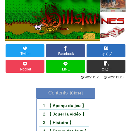
Twitter
Facebook
はてブ
Pocket
LINE
コピー
2022.11.25
2022.11.20
Contents
【 Aperçu du jeu 】
【 Jouer la vidéo 】
【 Histoire 】