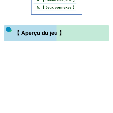
【 Revue des jeux 】
【 Jeux connexes 】
【 Aperçu du jeu 】