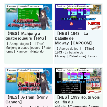
Famicom (Nin...
Famicom (Nintendo Entertainment System)
Famicom (Nintendo Entertainment System)
【NES】Mahjong à
【NES】1943 – La
quatre joueurs【FMG】
bataille de
Midway【CAPCOM】
【 Aperçu du jeu 】 【Titre】
Mahjong à quatre joueurs【Plate-
【 Aperçu du jeu 】 【Titre】
forme】Famicom (Nintendo
1943 - La bataille de
Entertainment System)
Midway【Plate-forme】Famicom
【Genre】jeu de t...
(Nintendo Entertainment System)
【Genre】je...
Famicom (Nintendo Entertainment System)
Famicom (Nintendo Entertainment System)
【NES】A-Train【Pony
【NES】1999 Ho, tu vois
Canyon】
ça ! fin du
siècle【Coconuts Japan