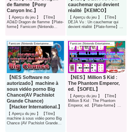
de flamme【Pony
cauchemar qui devient
Canyon Inc.】
réalité【KEMCO】
【 Aperçu du jeu 】 【Titre】
【 Aperçu du jeu 】 【Titre】
AD&D Dragon de flamme【Plate-
DEJA Vu : Un cauchemar qui
forme】Famicom (Nintendo
devient réalité【Plate-forme】
Entertainment System)
Famicom (Nintendo
【Genre】actio...
Entertainment Syst...
Famicom (Nintendo Entertainment System)
Famicom (Nintendo Entertainment System)
【NES Software no
【NES】Million $ Kid :
autorizado】machine à
The Phantom Emperor,
sous vidéo porno Big
ed.【SOFEL】
Chance(AV Pachislot
【 Aperçu du jeu 】 【Titre】
Grande Chance)
Million $ Kid : The Phantom
Emperor, ed.【Plate-forme】
【Hacker International.】
Famicom (Nintendo
【 Aperçu du jeu 】 【Titre】
Entertainment Syst...
machine à sous vidéo porno Big
Chance (AV Pachislot Grande
Chance)【Plate-forme】