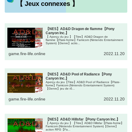
【 Jeux connexes 】
【NES】AD&D Dragon de flamme【Pony
Canyon Inc.】
【 Aperçu du jeu 】【Titre】AD&D Dragon de
flamme【Plate-forme】Famicom (Nintendo Entertainment
System)【Genre】actio...
game.fire-life.online
2022.11.20
【NES】AD&D Pool of Radiance【Pony
Canyon Inc.】
Aperçu du jeu【Titre】AD&D Pool of Radiance【Plate-
forme】Famicom (Nintendo Entertainment System)
【Genre】jeu de rô...
game.fire-life.online
2022.11.20
【NES】AD&D Hillsfar【Pony Canyon Inc.】
【 Aperçu du jeu 】【Titre】AD&D Hillsfar【Plate-forme】
Famicom (Nintendo Entertainment System)【Genre】
action RPG【Fa...