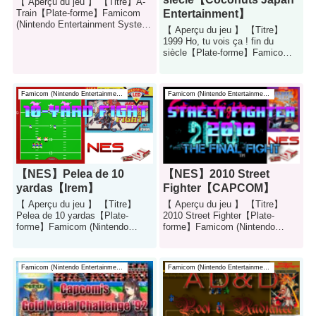
【 Aperçu du jeu 】 【Titre】A-
Train【Plate-forme】Famicom
Entertainment】
(Nintendo Entertainment System)
【 Aperçu du jeu 】 【Titre】
【Genre】jeu de
1999 Ho, tu vois ça ! fin du
réflexion【Fabrican...
siècle【Plate-forme】Famicom
(Nintendo Entertainment System)
【G...
Famicom (Nintendo Entertainment System)
Famicom (Nintendo Entertainment System)
【NES】Pelea de 10
【NES】2010 Street
yardas【Irem】
Fighter【CAPCOM】
【 Aperçu du jeu 】 【Titre】
【 Aperçu du jeu 】 【Titre】
Pelea de 10 yardas【Plate-
2010 Street Fighter【Plate-
forme】Famicom (Nintendo
forme】Famicom (Nintendo
Entertainment System)
Entertainment System)
【Genre】Sports (foot...
【Genre】jeu d'actio...
Famicom (Nintendo Entertainment System)
Famicom (Nintendo Entertainment System)