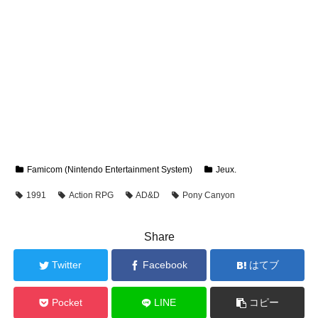
Famicom (Nintendo Entertainment System)
Jeux.
1991
Action RPG
AD&D
Pony Canyon
Share
Twitter
Facebook
はてブ
Pocket
LINE
コピー