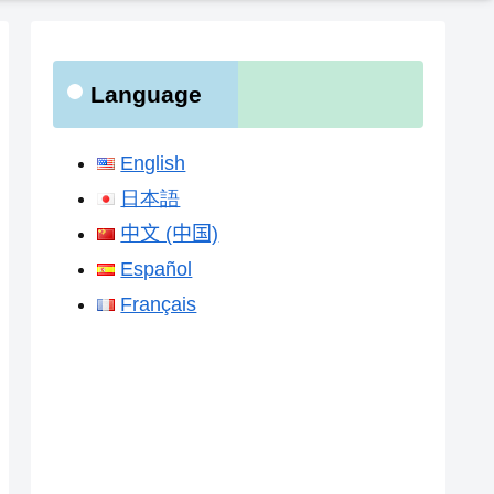
Language
English
日本語
中文 (中国)
Español
Français