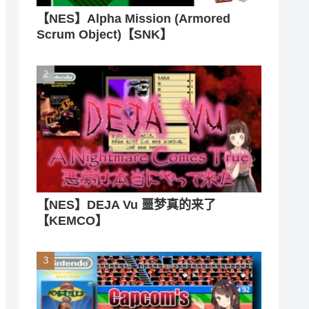
【NES】Alpha Mission (Armored
Scrum Object)【SNK】
【NES】DEJA Vu 噩梦真的来了
【KEMCO】