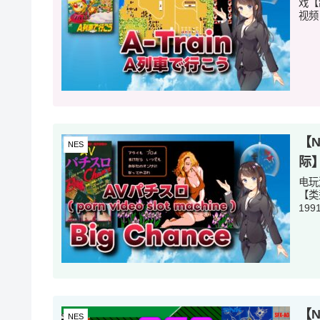
戏【
视频
【N
NES
际
电玩游
【类
199
【N
NES