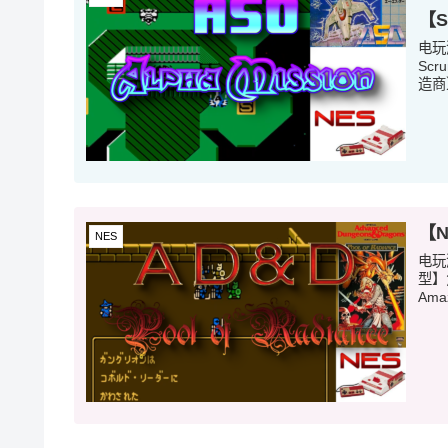
【
电玩
Sc
造商】
【
NES
电玩
型】
Ama