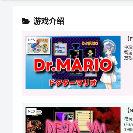
游戏介绍
【
NES
电玩
智游
放视
【N
NES
电玩
(F
198