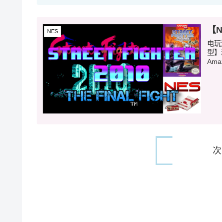
【N
NES
电玩
型】
Ama
次
1